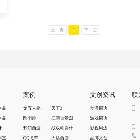
1
上一页
下一页
案例
文创资讯
联
第五人格
天下3
生品
动漫周边
阴阳师
江南百景图
生品
游戏周边
梦幻西游
战双帕弥什
计
影视周边
QQ飞车
大话西游
作室
品牌文创