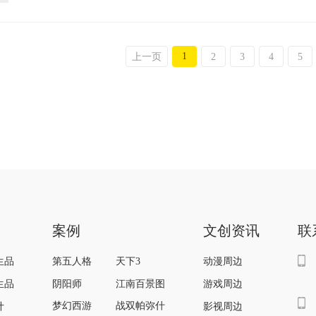
1
上一页
2
3
4
5
案例
文创资讯
联
第五人格
天下3
生品
动漫周边
阴阳师
江南百景图
生品
游戏周边
梦幻西游
战双帕弥什
计
影视周边